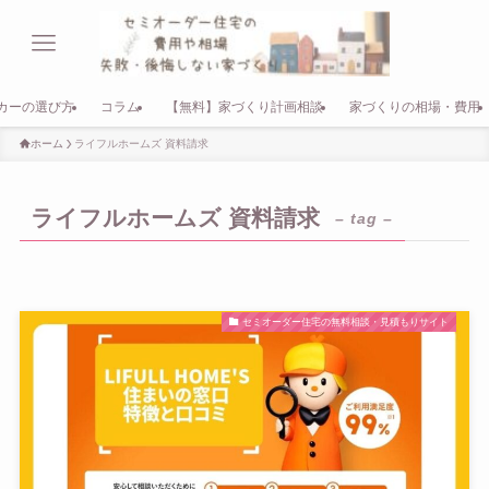
カーの選び方
コラム
【無料】家づくり計画相談
家づくりの相場・費用
ホーム
ライフルホームズ 資料請求
ライフルホームズ 資料請求
– tag –
セミオーダー住宅の無料相談・見積もりサイト