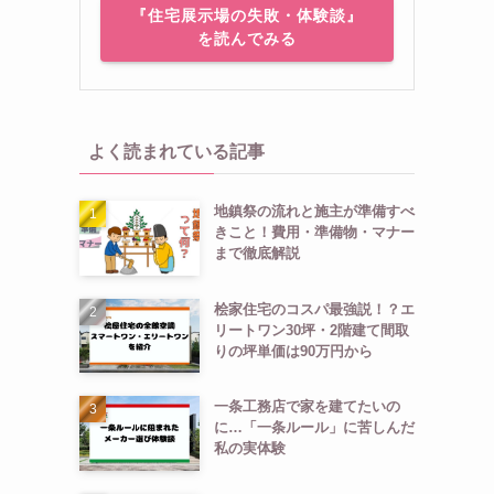
『住宅展示場の失敗・体験談』
を読んでみる
よく読まれている記事
地鎮祭の流れと施主が準備すべ
きこと！費用・準備物・マナー
まで徹底解説
桧家住宅のコスパ最強説！？エ
リートワン30坪・2階建て間取
りの坪単価は90万円から
一条工務店で家を建てたいの
に…「一条ルール」に苦しんだ
私の実体験