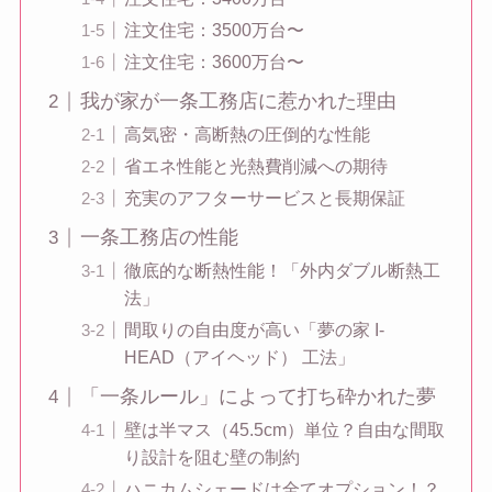
注文住宅：3500万台〜
注文住宅：3600万台〜
我が家が一条工務店に惹かれた理由
高気密・高断熱の圧倒的な性能
省エネ性能と光熱費削減への期待
充実のアフターサービスと長期保証
一条工務店の性能
徹底的な断熱性能！「外内ダブル断熱工
法」
間取りの自由度が高い「夢の家 I-
HEAD（アイヘッド） 工法」
「一条ルール」によって打ち砕かれた夢
壁は半マス（45.5cm）単位？自由な間取
り設計を阻む壁の制約
ハニカムシェードは全てオプション！？