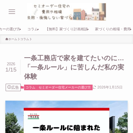
カーの選び方
コラム
【無料】家づくり計画相談
家づくりの相場・費用
ホーム
コラム
一条工務店で家を建てたいのに…
2026
「一条ルール」に苦しんだ私の実
1/15
体験
広告
2026年1月15日
コラム
セミオーダー住宅メーカーの選び方