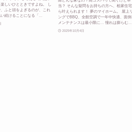
際どんな家なの？高コスパって聞くけど本
楽しいひとときですよね。 し
当？ そんな疑問をお持ちの方へ、桧家住
で、ふと頭をよぎるのが、これ
ら叶えられます！ 夢のマイホーム。 屋上
い続けることになる「...
ングでBBQ、全館空調で一年中快適、面倒
メンテナンスは最小限に… 憧れは膨らむ...
日
2025年10月4日