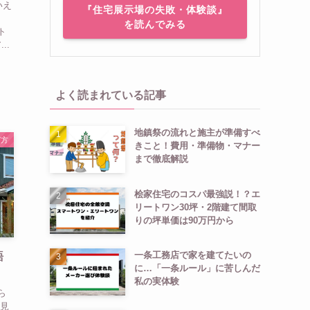
いえ
『住宅展示場の失敗・体験談』
を読んでみる
ト
..
よく読まれている記事
地鎮祭の流れと施主が準備すべ
び方
きこと！費用・準備物・マナー
まで徹底解説
桧家住宅のコスパ最強説！？エ
リートワン30坪・2階建て間取
りの坪単価は90万円から
一条工務店で家を建てたいの
語
に…「一条ルール」に苦しんだ
私の実体験
ら
「見