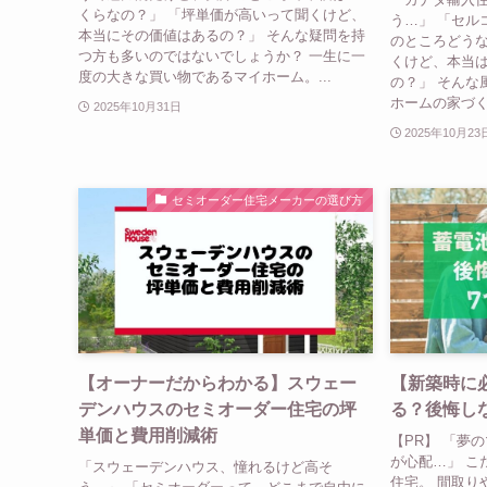
くらなの？」 「坪単価が高いって聞くけど、
う…」 「セル
本当にその価値はあるの？」 そんな疑問を持
のところどうな
つ方も多いのではないでしょうか？ 一生に一
くけど、本当
度の大きな買い物であるマイホーム。...
の？」 そんな
ホームの家づく
2025年10月31日
2025年10月23
セミオーダー住宅メーカーの選び方
【オーナーだからわかる】スウェー
【新築時に
デンハウスのセミオーダー住宅の坪
る？後悔し
単価と費用削減術
【PR】 「夢
が心配…」 こ
「スウェーデンハウス、憧れるけど高そ
住宅。 間取り