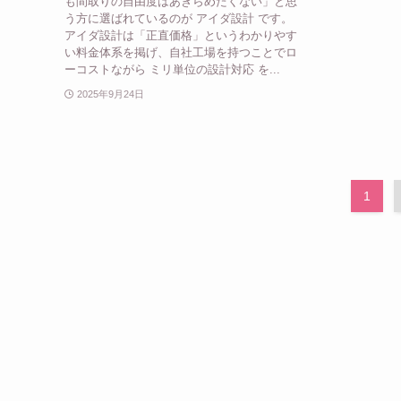
も間取りの自由度はあきらめたくない」と思
う方に選ばれているのが アイダ設計 です。
アイダ設計は「正直価格」というわかりやす
い料金体系を掲げ、自社工場を持つことでロ
ーコストながら ミリ単位の設計対応 を...
2025年9月24日
1