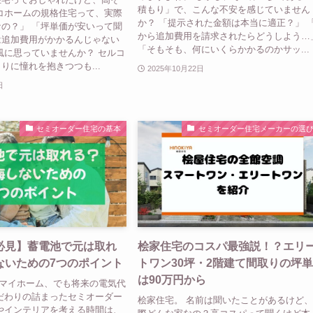
積もり」で、こんな不安を感じていません
コホームの規格住宅って、実際
か？ 「提示された金額は本当に適正？」 
の？」 「坪単価が安いって聞
から追加費用を請求されたらどうしよう…
は追加費用がかかるんじゃない
「そもそも、何にいくらかかるのかサッ...
風に思っていませんか？ セルコ
りに憧れを抱きつつも...
2025年10月22日
日
セミオーダー住宅の基本
セミオーダー住宅メーカーの選
必見】蓄電池で元は取れ
桧家住宅のコスパ最強説！？エリ
ないための7つのポイント
トワン30坪・2階建て間取りの坪
は90万円から
のマイホーム、でも将来の電気代
だわりの詰まったセミオーダー
桧家住宅。 名前は聞いたことがあるけど
やインテリアを考える時間は、