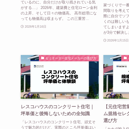
ているのに、自分だけが取り残されている気
家づくりで一
がする…」 2026年、建築費と住宅ローン金利
間取りを考えて
の上昇、そして日々の物価高。 高市総理にな
際に自分でソフ
っても物価高は収まらず。 この三重苦...
くのは難しいも
てしまいますよ
2026年1月16日
が3分で解決しま
2026年1月15日
セミオーダー住宅メーカーの選び方
レスコハウスのコンクリート住宅｜
【元住宅営
坪単価と後悔しないための全知識
ム規格セレ
選び方
「レスコハウスのコンクリート住宅、頑丈そ
うで魅力的だけど、実際のところ坪単価はい
「カナダ輸入