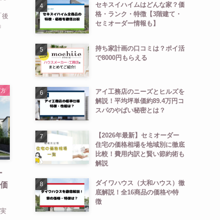
セキスイハイムはどんな家？価
格・ランク・特徴【3階建て・
「後
セミオーダー情報も】
」
持ち家計画の口コミは？ポイ活
で8000円もらえる
び方
アイ工務店のニーズとヒルズを
解説！平均坪単価約89.4万円コ
スパのやばい秘密とは？
【2026年最新】セミオーダー
住宅の価格相場を地域別に徹底
比較！費用内訳と賢い節約術も
解説
ー
ダイワハウス（大和ハウス）徹
単価
底解説！全16商品の価格や特
徴
、実