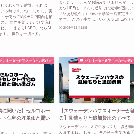
まった…」 こんなお悩みありませんか。 
番わくわくする瞬間。それは、
カツLIFEは、そんな通常では売却が難しい
いる時ですよね！ しかし、実
「訳あり物件」に強い不動産一括査定サイ
トを使って紙やPCで図面を描
です。 この記事では、いえカツLIFEのリア.
の。 操作を覚えるだけで疲れ
ね。 「まどりLABO」ならAI
2025年11月12日
す。 操作は一切不要。...
セミオーダー住宅メーカーの選び方
セミオーダー住宅メーカーの選
業に聞いた】セルコホー
【スウェーデンハウスオーナーが
クト住宅の坪単価と賢い
る】見積もりと追加費用のすべて
スウェーデンハウスでの家づくり、夢が膨
みますよね。 しかし、その第一歩である
住宅っておしゃれだけど、高そ