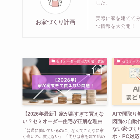
した。
実際に家を建てて
お家づくり計画
つ情報を大公開！
セミオーダー住宅の相場・費用
セミオーダ
【2026年最新】家が高すぎて買えな
AIで間取
い？セミオーダー住宅が正解な理由
図面の自動
ない家づく
「普通に働いているのに、なんでこんなに家
ホ・PC対応
が高いの…買えない」 「周りは家を建て始め