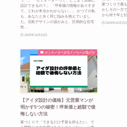
う…」 「セミオーダーって、どこまで自由に
家づくりで最も
設計できるの？」 「坪単価の情報がありすぎ
かしその一方
て、どれが本当かわからない…」 かつての私
から何十年と払
も、あなたと全く同じ悩みを抱えていまし
た。北欧デザインの温かみと、圧倒的な住宅
2025年10月21
性...
2025年10月22日
セミオーダー住宅メーカーの選び方
【アイダ設計の価格】元営業マンが
明かす5つの秘密！坪単価と総額で後
悔しない方法
家づくりで「できるだけ予算を抑えたい、で