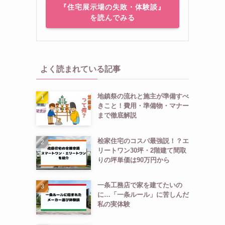
『住宅展示場の失敗・体験談』
を読んでみる
よく読まれている記事
地鎮祭の流れと施主が準備すべ
きこと！費用・準備物・マナー
まで徹底解説
桧家住宅のコスパ最強説！？エ
リートワン30坪・2階建て間取
りの坪単価は90万円から
一条工務店で家を建てたいの
に…「一条ルール」に苦しんだ
私の実体験